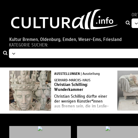
OR
Kultur Bremen, Oldenburg, Emden, Weser-Ems, Friesland
KATEGORIE SUCHEN:
AUSSTELLUNGEN
| Ausstellung
GERHARD-MARCKS-HAUS
Christian Schilling:
Wunderkammer
Christian Schilling dürfte einer
der wenigen Künstler*innen
aus Bremen sein, die im Leslie-
Lohmann-Museum of Art in
New York ausgestellt haben,
dem einzigen Museum
weltweit, das explizit nur
LGBTQIA+ ...