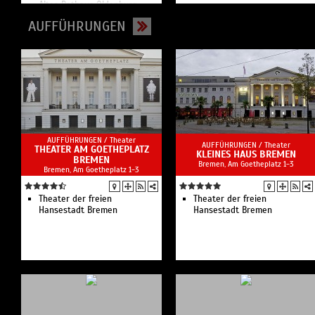
Altes Rathaus Oldenburg
AUFFÜHRUNGEN
AUFFÜHRUNGEN /
Theater
AUFFÜHRUNGEN /
Theater
THEATER AM GOETHEPLATZ
KLEINES HAUS BREMEN
BREMEN
Bremen, Am Goetheplatz 1-3
Bremen, Am Goetheplatz 1-3
Theater der freien
Theater der freien
Hansestadt Bremen
Hansestadt Bremen