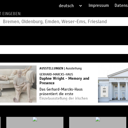
Impressum
Datens
T EINGEBEN:
AUSSTELLUNGEN
| Ausstellung
GERHARD-MARCKS-HAUS
Daphne Wright - Memory and
Presence
Das Gerhard-Marcks-Haus
präsentiert die erste
Einzelausstellung der irischen
Künstlerin Daphne Wright (geb.
1963) auf dem europäischen
Festland. Wright schafft
skulpturale Installationen,
wobei sie ve...