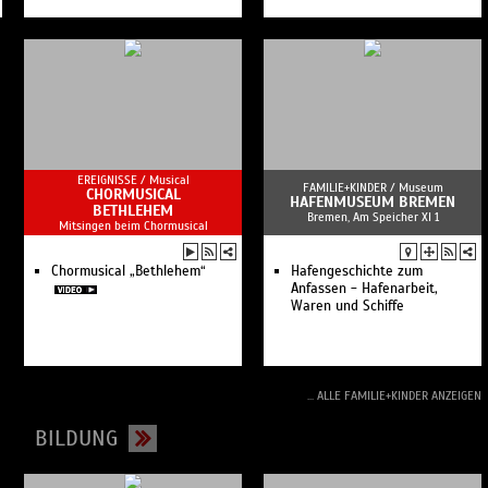
EREIGNISSE /
Musical
FAMILIE+KINDER /
Museum
CHORMUSICAL
HAFENMUSEUM BREMEN
BETHLEHEM
Bremen, Am Speicher XI 1
Mitsingen beim Chormusical
Chormusical „Bethlehem“
Hafengeschichte zum
Anfassen - Hafenarbeit,
Waren und Schiffe
... ALLE FAMILIE+KINDER ANZEIGEN
BILDUNG