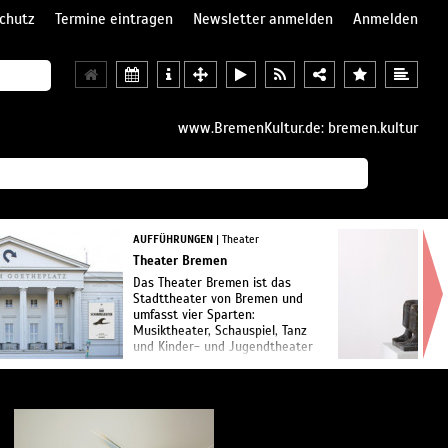
chutz
Termine eintragen
Newsletter anmelden
Anmelden
www.BremenKultur.de: bremen.kultur
AUFFÜHRUNGEN
| Theater
Theater Bremen
Das Theater Bremen ist das
Stadttheater von Bremen und
umfasst vier Sparten:
Musiktheater, Schauspiel, Tanz
und Kinder- und Jugendtheater
mit den vier Spielstätten
Theater am Goetheplatz,
Kleines Haus...