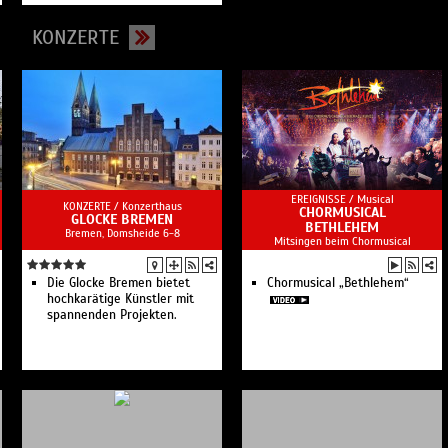
KONZERTE
EREIGNISSE /
Musical
KONZERTE /
Konzerthaus
CHORMUSICAL
GLOCKE BREMEN
BETHLEHEM
Bremen, Domsheide 6-8
Mitsingen beim Chormusical
Die Glocke Bremen bietet
Chormusical „Bethlehem“
hochkarätige Künstler mit
spannenden Projekten.