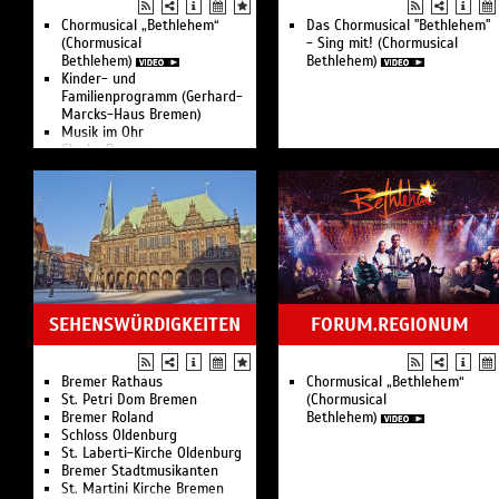
Bremer Kriminal Theater
bremer shakespeare company
Chormusical „Bethlehem“
Das Chormusical "Bethlehem"
Neues Theater Emden
(Chormusical
- Sing mit! (Chormusical
Bethlehem)
Bethlehem)
Kinder- und
Familienprogramm (Gerhard-
Marcks-Haus Bremen)
Musik im Ohr
Glocke Bremen
Hafenmuseum Bremen
City Marketing Vegesack
Bremen
Mühle am Wall Bremen
Erlebniswelt Kiddo Bremen
Zoo am Meer Bremerhaven
Eissporthalle Paradice
Olbers-Planetarium Bremen
Freizeitbad Vegesack
SEHENSWÜRDIGKEITEN
FORUM.REGIONUM
Bremer Rathaus
Chormusical „Bethlehem“
St. Petri Dom Bremen
(Chormusical
Bremer Roland
Bethlehem)
Schloss Oldenburg
St. Laberti-Kirche Oldenburg
Bremer Stadtmusikanten
St. Martini Kirche Bremen