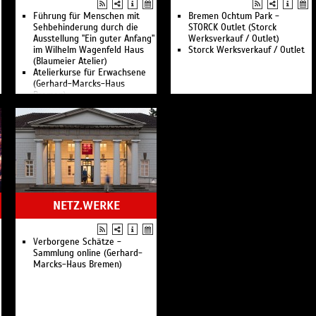
Gerhard-Marcks-Haus
Führung für Menschen mit
Bremen
Bremen Ochtum Park -
Sehbehinderung durch die
Kunsthalle in Emden
STORCK Outlet (Storck
Ausstellung "Ein guter Anfang"
Kunsthalle Bremen
Werksverkauf / Outlet)
im Wilhelm Wagenfeld Haus
Weserburg Museum für
Storck Werksverkauf / Outlet
(Blaumeier Atelier)
moderne Kunst Bremen
Atelierkurse für Erwachsene
Museen Böttcherstraße
(Gerhard-Marcks-Haus
Bremen
Bremen)
Historisches Museum
Hochschule Bremen
Bremerhaven
Universität Bremen
Otto Modersohn Museum
Hochschule für Künste
Worpswede Museen
Bremen
Norddeutsches Vogelmuseum
GAK Gesellschaft für Aktuelle
Kunst
NETZ.WERKE
Verborgene Schätze -
Sammlung online (Gerhard-
Marcks-Haus Bremen)