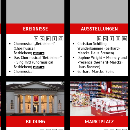
EREIGNISSE
AUSSTELLUNGEN
Chormusical „Bethlehem“
Christian Schilling:
(Chormusical
Wunderkammer (Gerhard-
Bethlehem)
Marcks-Haus Bremen)
Das Chormusical "Bethlehem"
Daphne Wright - Memory and
- Sing mit! (Chormusical
Presence (Gerhard-Marcks-
Bethlehem)
Haus Bremen)
Chormusical
Gerhard Marcks: Seine
Bethlehem
Musiker und Dichter
Musikfest Bremen
(Gerhard-Marcks-Haus
Vegesack Marketing
Bremen)
TANZ Bremen
Atelierkurse für Erwachsene
La Strada Bremen
(Gerhard-Marcks-Haus
Schlachte-Zauber an der
Bremen)
Weser
Verborgene Schätze -
Sammlung online (Gerhard-
Marcks-Haus Bremen)
Kinder- und
BILDUNG
MARKTPLATZ
Familienprogramm (Gerhard-
Marcks-Haus Bremen)