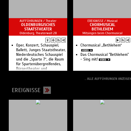
AUFFÜHRUNGEN /
Theater
EREIGNISSE /
Musical
OLDENBURGISCHES
CHORMUSICAL
STAATSTHEATER
BETHLEHEM
Oldenburg, Theaterwall 28
Mitsingen beim Chormusical
Oper, Konzert, Schauspiel,
Chormusical „Bethlehem“
Ballett, Junges Staatstheater,
Niederdeutsches Schauspiel
Das Chormusical "Bethlehem"
und die „Sparte 7“, die Raum
- Sing mit!
für Spartenübergreifendes,
Bürgertheater und
Experimentelles bietet.
... ALLE AUFFÜHRUNGEN ANZEIGE
EREIGNISSE