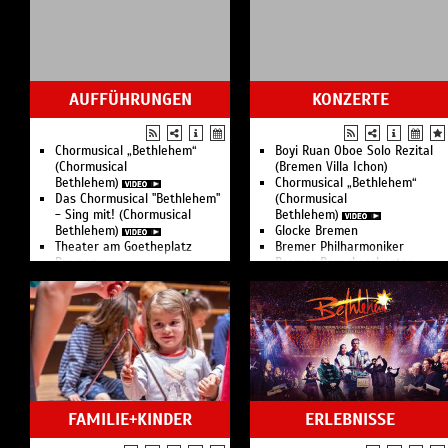
AUFFÜHRUNGEN
KONZERTE
Chormusical „Bethlehem“
Boyi Ruan Oboe Solo Rezital
(Chormusical
(Bremen Villa Ichon)
Bethlehem)
Chormusical „Bethlehem“
Das Chormusical "Bethlehem"
(Chormusical
- Sing mit! (Chormusical
Bethlehem)
Bethlehem)
Glocke Bremen
Theater am Goetheplatz
Bremer Philharmoniker
Bremen
Bremer Barockorchester
Kleines Haus Bremen
Orchester und Chor der
Oldenburgisches
Universität Bremen
Staatstheater
Jugend-Sinfonieorchester
Metropol Theater Bremen
Bremen
Boulevardtheater Bremen
Die Deutsche Kammer­
Komödie Bremen im
philharmonie Bremen
Packhaustheater
Knabenchor Unser Lieben
Figurentheater Bremerhaven
Frauen Bremen
Schwankhalle Bremen
FAMILIE+KINDER
ERLEBNISSE
GOP Varieté Bremen
FRITZ Bremen Bühne & Bar