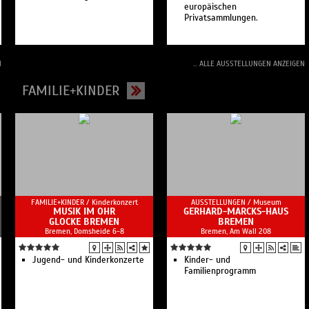
europäischen
Privatsammlungen.
N
... ALLE AUSSTELLUNGEN ANZEIGEN
FAMILIE+KINDER
FAMILIE+KINDER /
Kinderkonzert
AUSSTELLUNGEN /
Museum
MUSIK IM OHR
GERHARD-MARCKS-HAUS
GLOCKE BREMEN
BREMEN
Bremen, Domsheide 6-8
Bremen, Am Wall 208
Jugend- und Kinderkonzerte
Kinder- und
Familienprogramm