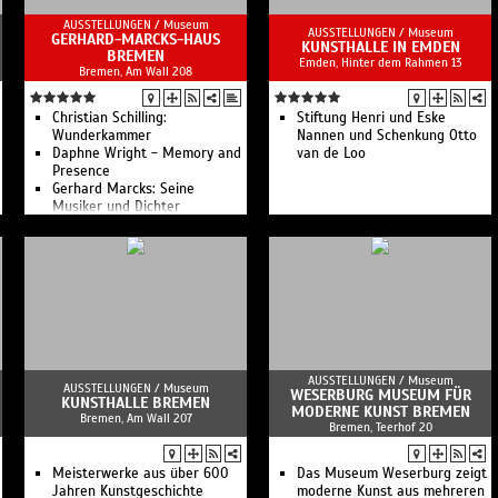
AUSSTELLUNGEN /
Museum
AUSSTELLUNGEN /
Museum
GERHARD-MARCKS-HAUS
KUNSTHALLE IN EMDEN
BREMEN
Emden, Hinter dem Rahmen 13
Bremen, Am Wall 208
Christian Schilling:
Stiftung Henri und Eske
Wunderkammer
Nannen und Schenkung Otto
Daphne Wright - Memory and
van de Loo
Presence
Gerhard Marcks: Seine
Musiker und Dichter
Atelierkurse für Erwachsene
Verborgene Schätze -
Sammlung online
Kinder- und
Familienprogramm
Das Bildhauermuseum im
Norden
AUSSTELLUNGEN /
Museum
AUSSTELLUNGEN /
Museum
WESERBURG MUSEUM FÜR
KUNSTHALLE BREMEN
MODERNE KUNST BREMEN
Bremen, Am Wall 207
Bremen, Teerhof 20
Meisterwerke aus über 600
Das Museum Weserburg zeigt
Jahren Kunstgeschichte
moderne Kunst aus mehreren