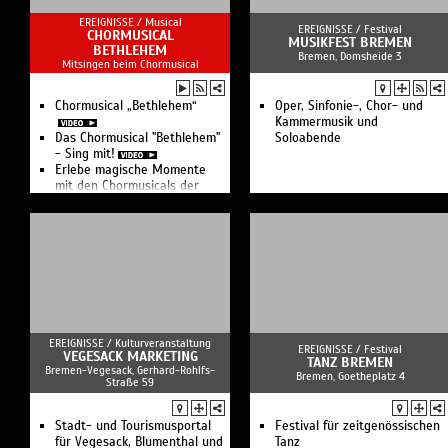
EREIGNISSE /
Musical
EREIGNISSE /
Festival
CHORMUSICAL
MUSIKFEST BREMEN
BETHLEHEM
Bremen, Domsheide 3
Mitsingen beim Chormusical
Chormusical „Bethlehem“
Oper, Sinfonie-, Chor- und
Kammermusik und
Das Chormusical "Bethlehem"
Soloabende
- Sing mit!
Erlebe magische Momente
mit den Chormusicals der
Stiftung Creative Kirche.
EREIGNISSE /
Kulturveranstaltung
EREIGNISSE /
Festival
VEGESACK MARKETING
TANZ BREMEN
Bremen-Vegesack, Gerhard-Rohlfs-
Bremen, Goetheplatz 4
Straße 59
Stadt- und Tourismusportal
Festival für zeitgenössischen
für Vegesack, Blumenthal und
Tanz