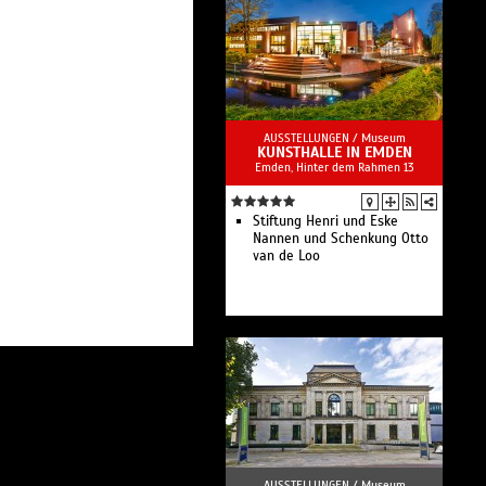
Sammlung online
Kinder- und
Familienprogramm
Das Bildhauermuseum im
Norden
AUSSTELLUNGEN /
Museum
KUNSTHALLE IN EMDEN
Emden, Hinter dem Rahmen 13
Stiftung Henri und Eske
Nannen und Schenkung Otto
van de Loo
AUSSTELLUNGEN /
Museum