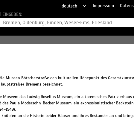
Impressum
Datens
T EINGEBEN:
 die Museen Böttcherstraße den kulturellen Höhepunkt des Gesamtkunstw
e Hauptstraße« Bremens bezeichnet.
Museen: das Ludwig Roselius Museum, ein altbremisches Patrizierhaus d
d das Paula Modersohn-Becker Museum, ein expressionistischer Backste
74–1949).
nüpfen an die Historie beider Häuser und ihres Bestandes an und bringe