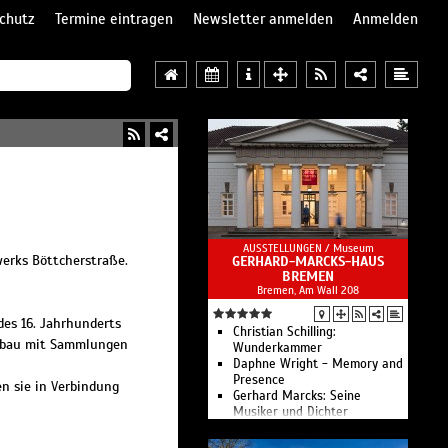
chutz
Termine eintragen
Newsletter anmelden
Anmelden
AUSSTELLUNGEN /
Museum
erks Böttcherstraße.
GERHARD-MARCKS-HAUS
BREMEN
Bremen, Am Wall 208
es 16. Jahrhunderts
Christian Schilling:
inbau mit Sammlungen
Wunderkammer
Daphne Wright - Memory and
Presence
n sie in Verbindung
Gerhard Marcks: Seine
Musiker und Dichter
Atelierkurse für Erwachsene
Verborgene Schätze -