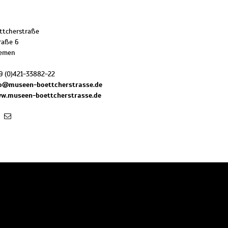
ttcherstraße
raße 6
emen
9 (0)421-33882-22
fo@museen-boettcherstrasse.de
ww.museen-boettcherstrasse.de