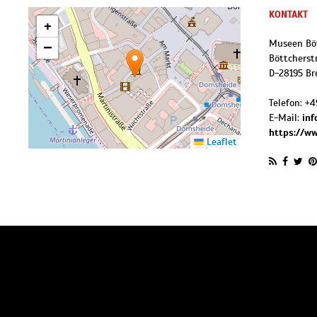
KONTAKT
+
Museen Bö
−
Böttcherst
D
-
28195
Br
Telefon:
+4
E-Mail:
in
https://w
Leaflet