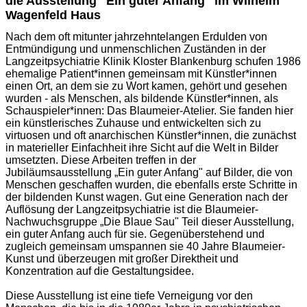
die Ausstellung "Ein guter Anfang" im Wilhelm
Wagenfeld Haus
Nach dem oft mitunter jahrzehntelangen Erdulden von
Entmündigung und unmenschlichen Zuständen in der
Langzeitpsychiatrie Klinik Kloster Blankenburg schufen 1986
ehemalige Patient*innen gemeinsam mit Künstler*innen
einen Ort, an dem sie zu Wort kamen, gehört und gesehen
wurden - als Menschen, als bildende Künstler*innen, als
Schauspieler*innen: Das Blaumeier-Atelier. Sie fanden hier
ein künstlerisches Zuhause und entwickelten sich zu
virtuosen und oft anarchischen Künstler*innen, die zunächst
in materieller Einfachheit ihre Sicht auf die Welt in Bilder
umsetzten. Diese Arbeiten treffen in der
Jubiläumsausstellung „Ein guter Anfang" auf Bilder, die von
Menschen geschaffen wurden, die ebenfalls erste Schritte in
der bildenden Kunst wagen. Gut eine Generation nach der
Auflösung der Langzeitpsychiatrie ist die Blaumeier-
Nachwuchsgruppe „Die Blaue Sau" Teil dieser Ausstellung,
ein guter Anfang auch für sie. Gegenüberstehend und
zugleich gemeinsam umspannen sie 40 Jahre Blaumeier-
Kunst und überzeugen mit großer Direktheit und
Konzentration auf die Gestaltungsidee.
Diese Ausstellung ist eine tiefe Verneigung vor den