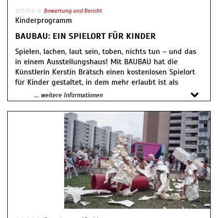
Bewertung und Bericht
Kinderprogramm
BAUBAU: EIN SPIELORT FÜR KINDER
Spielen, lachen, laut sein, toben, nichts tun – und das
in einem Ausstellungshaus! Mit BAUBAU hat die
Künstlerin Kerstin Brätsch einen kostenlosen Spielort
für Kinder gestaltet, in dem mehr erlaubt ist als
verboten. Bunte Wandtapeten, Strukturen, Objekte und
... weitere Informationen
eine Reihe von „Loose Parts“ (losen Materialien)
formen im Erdgeschoss des Gropius Bau Räume, die
keine festen Vorgaben machen, sondern durch die
Aktivitäten der Kinder bestimmt werden. Sie geben die
Richtung und die Form vor für das, was hier passiert.
BAUBAU hat Anfang September 2024 als Pilotprojekt
gestartet und entwickelt sich kontinuierlich weiter.
Empfohlen ab 3 Jahren, offen für alle Kinder (mit einer
erwachsenen Begleitperson)
Öffnungszeiten: