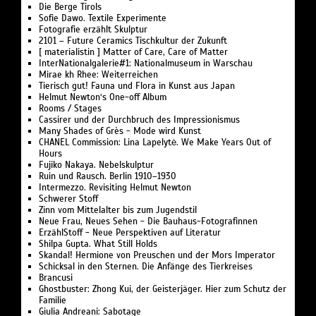
bis heute ist kuratiert von Gabriela Burkhalter, freie
Die Berge Tirols
Sofie Dawo. Textile Experimente
Kuratorin und Stadtplanerin, mit Savannah Thümler,
Fotografie erzählt Skulptur
Volontariat Direktion, Gropius Bau.
2101 – Future Ceramics Tischkultur der Zukunft
Ausstellungsmanagement: Filippa Carlini,
[ materialistin ] Matter of Care, Care of Matter
InterNationalgalerie#1: Nationalmuseum in Warschau
Projektleitung
Mirae kh Rhee: Weiterreichen
Tierisch gut! Fauna und Flora in Kunst aus Japan
Öffnungszeiten:
Helmut Newton‘s One-off Album
Rooms / Stages
Mo, Mi, Do, Fr: 12:00–18:00
Cassirer und der Durchbruch des Impressionismus
Sa & So: 10:00–18:00
Many Shades of Grès - Mode wird Kunst
Di geschlossen
CHANEL Commission: Lina Lapelytė. We Make Years Out of
Hours
Fujiko Nakaya. Nebelskulptur
Eintritt frei
Ruin und Rausch. Berlin 1910–1930
Intermezzo. Revisiting Helmut Newton
Schwerer Stoff
(Bild: Spielaktion von Pädagogische Aktion (PA),
Zinn vom Mittelalter bis zum Jugendstil
München-Neuperlach, BRD, 1971; © Wolfgang
Neue Frau, Neues Sehen - Die Bauhaus-Fotografinnen
Zacharias)
ErzählStoff - Neue Perspektiven auf Literatur
Shilpa Gupta. What Still Holds
Skandal! Hermione von Preuschen und der Mors Imperator
Schicksal in den Sternen. Die Anfänge des Tierkreises
Brancusi
Ghostbuster: Zhong Kui, der Geisterjäger. Hier zum Schutz der
Familie
Giulia Andreani: Sabotage