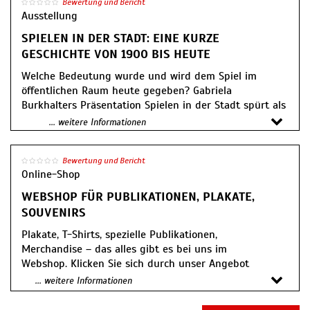
Bewertung und Bericht
Mo, Mi, Do, Fr: 12:00–18:00
Ausstellung
Sa & So: 10:00–18:00
SPIELEN IN DER STADT: EINE KURZE
Di geschlossen
GESCHICHTE VON 1900 BIS HEUTE
Welche Bedeutung wurde und wird dem Spiel im
öffentlichen Raum heute gegeben? Gabriela
Burkhalters Präsentation Spielen in der Stadt spürt als
Erweiterung von BAUBAU der Geschichte des
... weitere Informationen
Spielplatzes seit seiner Entstehung um 1900 bis heute
nach.
Bewertung und Bericht
Online-Shop
Von Sandgrube bis Abenteuerspielplatz – die
Entwicklung von Spielorten in der Stadt ist vielseitig.
WEBSHOP FÜR PUBLIKATIONEN, PLAKATE,
Sie ist geprägt von Architekt*innen, Gestalter*innen,
SOUVENIRS
Aktivist*innen und Kindern, die sich vor dem
Plakate, T-Shirts, spezielle Publikationen,
Hintergrund verschiedener sozialer, politischer und
Merchandise – das alles gibt es bei uns im
ideologischer Überzeugungen immer wieder für frei
Webshop. Klicken Sie sich durch unser Angebot
zugängliche Spielorte einsetzten und oftmals
und greifen Sie zu!
Spielplätze als Experimentierfelder verstanden.
... weitere Informationen
Ausgehend von Gabriela Burkhalters Forschungsprojekt
Publikationen - Kataloge, Programmhefte,
The Playground Project gibt die Präsentation Spielen