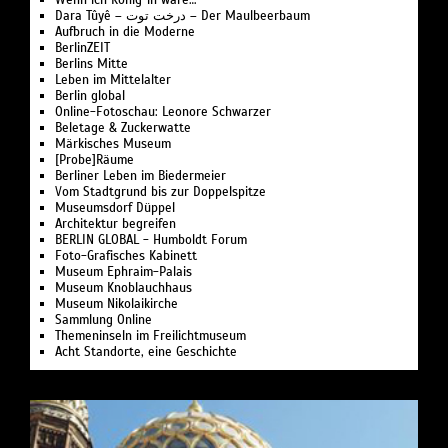
Wenn ich König*in wäre…
Dara Tûyê – درخت توت – Der Maulbeerbaum
Aufbruch in die Moderne
BerlinZEIT
Berlins Mitte
Leben im Mittelalter
Berlin global
Online-Fotoschau: Leonore Schwarzer
Beletage & Zuckerwatte
Märkisches Museum
[Probe]Räume
Berliner Leben im Biedermeier
Vom Stadtgrund bis zur Doppelspitze
Museumsdorf Düppel
Architektur begreifen
BERLIN GLOBAL - Humboldt Forum
Foto-Grafisches Kabinett
Museum Ephraim-Palais
Museum Knoblauchhaus
Museum Nikolaikirche
Sammlung Online
Themeninseln im Freilichtmuseum
Acht Standorte, eine Geschichte